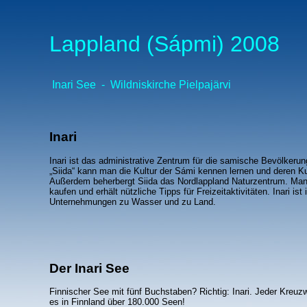
Lappland (Sápmi) 2008
Inari See
-
Wildniskirche Pielpajärvi
Inari
Inari ist das administrative Zentrum für die samische Bevölke
„Siida“ kann man die Kultur der Sámi kennen lernen und deren 
Außerdem beherbergt Siida das Nordlappland Naturzentrum. Man
kaufen und erhält nützliche Tipps für Freizeitaktivitäten. Inari is
Unternehmungen zu Wasser und zu Land.
Der Inari See
Finnischer See mit fünf Buchstaben? Richtig: Inari. Jeder Kreuzwo
es in Finnland über 180.000 Seen!