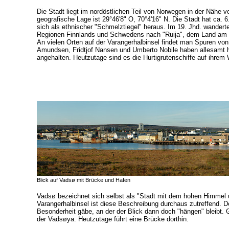
Die Stadt liegt im nordöstlichen Teil von Norwegen in der Nähe 
geografische Lage ist 29°46'8" O, 70°4'16" N. Die Stadt hat ca. 
sich als ethnischer "Schmelztiegel" heraus. Im 19. Jhd. wander
Regionen Finnlands und Schwedens nach "Ruija", dem Land am
An vielen Orten auf der Varangerhalbinsel findet man Spuren vo
Amundsen, Fridtjof Nansen und Umberto Nobile haben allesamt 
angehalten. Heutzutage sind es die Hurtigrutenschiffe auf ihrem
Blick auf Vadsø mit Brücke und Hafen
Vadsø bezeichnet sich selbst als "Stadt mit dem hohen Himmel u
Varangerhalbinsel ist diese Beschreibung durchaus zutreffend. De
Besonderheit gäbe, an der der Blick dann doch "hängen" bleibt. G
der Vadsøya. Heutzutage führt eine Brücke dorthin.