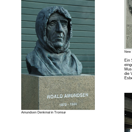
New 
Ein 
eing
Muse
die 
Esbe
Amundsen Denkmal in Tromsø