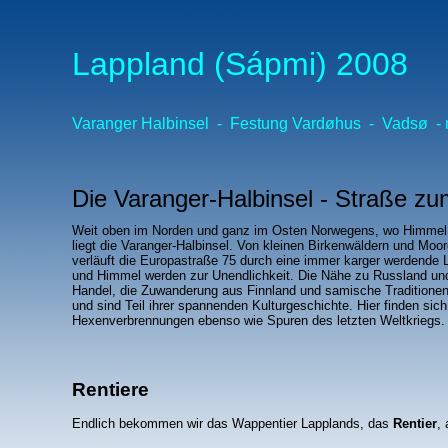
Lappland (Sápmi) 2008
Varanger Halbinsel - Festung
Vardøhus
-
Vadsø
-
Die Varanger-Halbinsel - Straße z
Weit oben im Norden und ganz im Osten Norwegens, wo Himmel u
liegt die Varanger-Halbinsel. Von kleinen Birkenwäldern und Moor
verläuft die Europastraße 75 durch eine immer karger werdende
und Himmel werden zur Unendlichkeit. Die Nähe zu Russland un
Handel, die Zuwanderung aus Finnland und samische Traditionen
und sind Teil ihrer spannenden Kulturgeschichte. Hier finden sic
Hexenverbrennungen ebenso wie Spuren des letzten Weltkriegs.
Rentiere
Endlich bekommen wir das Wappentier Lapplands, das
Rentier
,