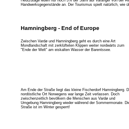
Heutzutage leben nur noch 5% der Sámi auf Varanger von der Rent
Handwerksgegenstände an. Der Tourismus spielt natürlich, wie üb
Hamningberg - End of Europe
Zwischen Vardø und Hamningberg geht es durch eine Art
Mondlandschaft mit zerklüfteten Klippen weiter nordwärts zum
"Ende der Welt" am eiskalten Wasser der Barentssee.
Am Ende der Straße liegt das kleine Fischerdorf Hamningberg. D
nordöstliche Ort Norwegens war lange Zeit verlassen. Doch
zwischenzeitlich bevölkern die Menschen aus Vardø und
Umgebung Hamningberg wieder während der Sommermonate. Di
Straße ist im Winter gesperrt!